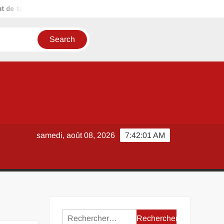
eau : comment dimensionner disjoncteur diff type A ou AC ?
samedi, août 08, 2026
7:42:02 AM
Rechercher :