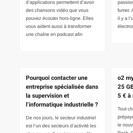
d’applications permettent d’avoir
passion
des chansons vidéo que vous
fumer. 
pouvez écouter hors-ligne. Elles
il y a l
vous aident aussi à transformer
électro
une chaîne en podcast afin
Pourquoi contacter une
o2 my
entreprise spécialisée dans
25 GB
la supervision et
5 € à
l’informatique industrielle ?
Tout cl
prépay
De nos jours, le secteur industriel
le nou
est l’un des secteurs d’activité les
Pack. C