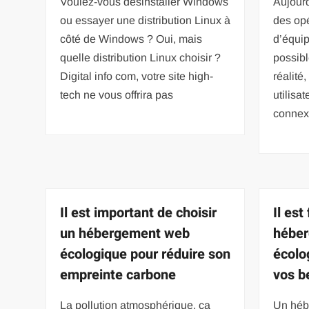
Voulez-vous désinstaller Windows
Aujourd
ou essayer une distribution Linux à
des opé
côté de Windows ? Oui, mais
d’équip
quelle distribution Linux choisir ?
possibl
Digital info com, votre site high-
réalité
tech ne vous offrira pas
utilisat
connexi
Il est important de choisir
Il est
un hébergement web
hébe
écologique pour réduire son
écolo
empreinte carbone
vos b
La pollution atmosphérique, ça
Un héb