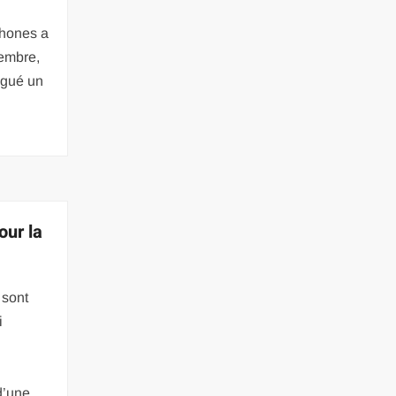
hones a
embre,
égué un
our la
 sont
i
d’une