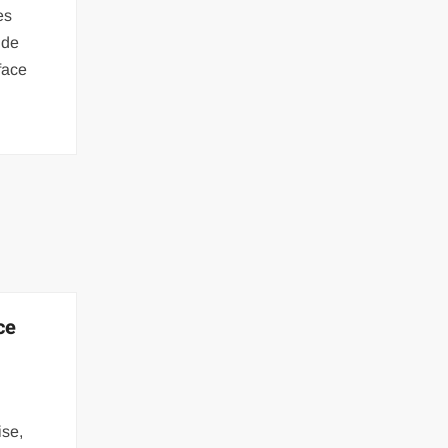
es
 de
face
ce
ise,