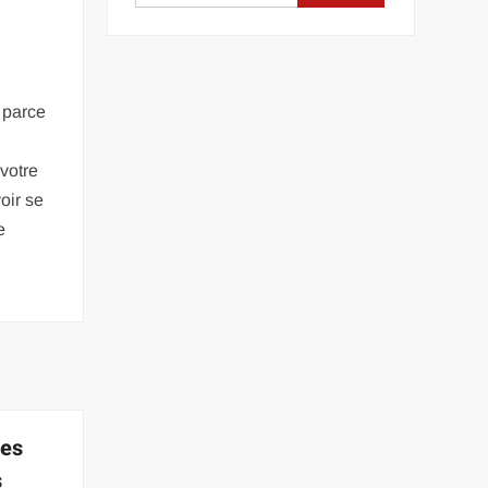
e parce
votre
voir se
e
des
s