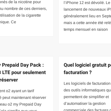
nés de la nicotine pour
l’iPhone 12 est dévoilé. Le
Au nombre de ces derniers,
lancement de nouveaux iP
’utilisation de la cigarette
généralement lieu en Sept
nique. Ce
mais a cette année été rel
temps mensuel en raison
 Prepaid Day Pack :
Quel logiciel gratuit p
 LTE pour seulement
facturation ?
 réserver
Les logiciels de facturation
des outils informatiques qu
ient o2 ayant un tarif
permettent de simplifier et
é peut maintenant réserver
d’automatiser la gestion
veau o2 my Prepaid Day
commerciale des factures 
ela signifie que vous