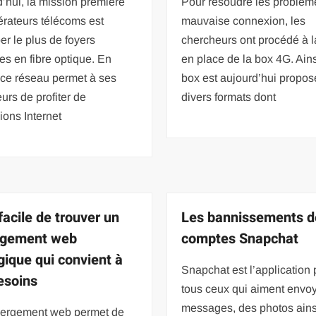
’hui, la mission première
Pour résoudre les problèm
rateurs télécoms est
mauvaise connexion, les
er le plus de foyers
chercheurs ont procédé à 
es en fibre optique. En
en place de la box 4G. Ains
, ce réseau permet à ses
box est aujourd’hui propo
eurs de profiter de
divers formats dont
ons Internet
 facile de trouver un
Les bannissements d
rgement web
comptes Snapchat
gique qui convient à
Snapchat est l’application 
esoins
tous ceux qui aiment envo
messages, des photos ains
ergement web permet de