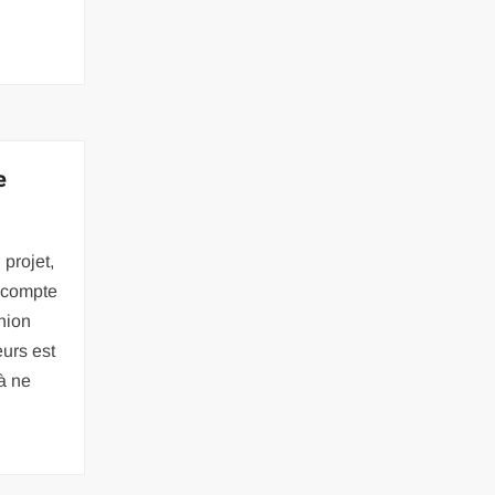
e
 projet,
r compte
nion
urs est
 à ne