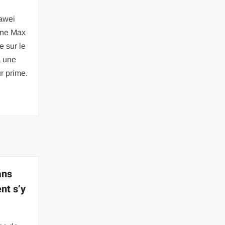
awei
one Max
 sur le
a une
r prime.
ans
nt s’y