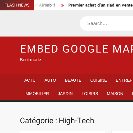
Skip
 un contrat Airbnb ?
FLASH NEWS
Premier achat d’un riad en vente Marrak
to
content
Search
EMBED GOOGLE MA
Bookmarks
ACTU
AUTO
BEAUTÉ
CUISINE
ENTREP
IMMOBILIER
JARDIN
LOISIRS
MAISON
Catégorie :
High-Tech