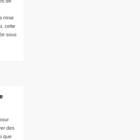
es de
la mise
i, cette
sée sous
e
pour
yer des
i que