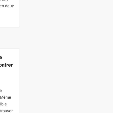
t en deux
e
ontrer
de
e. Même
sible
 trouver